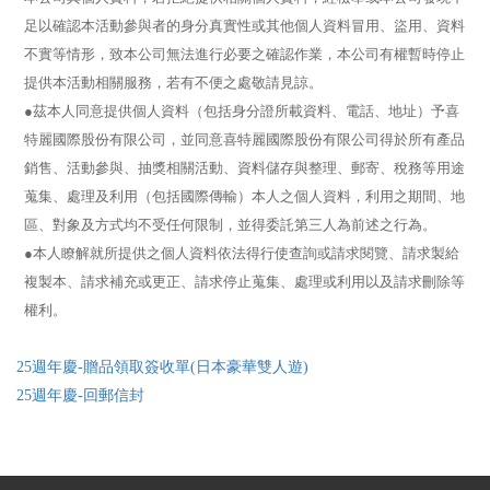
足以確認本活動參與者的身分真實性或其他個人資料冒用、盜用、資料
不實等情形，致本公司無法進行必要之確認作業，本公司有權暫時停止
提供本活動相關服務，若有不便之處敬請見諒。
●茲本人同意提供個人資料（包括
身分證所載資料、電話、地址
）予喜
特麗國際股份有限公司，並同意喜特麗國際股份有限公司得於所有產品
銷售、活動參與、抽獎相關活動、資料儲存與整理、郵寄、稅務等用途
蒐集、處理及利用（包括國際傳輸）本人之個人資料，利用之期間、地
區、對象及方式均不受任何限制，並得委託第三人為前述之行為。
●本人瞭解就所提供之個人資料依法得行使查詢或請求閱覽、請求製給
複製本、請求補充或更正、請求停止蒐集、處理或利用以及請求刪除等
權利。
25週年慶-贈品領取簽收單(日本豪華雙人遊)
25週年慶-回郵信封