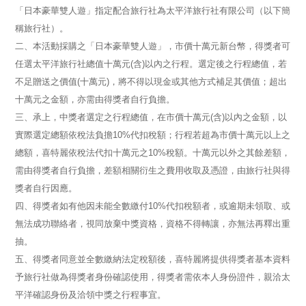
「日本豪華雙人遊」指定配合旅行社為太平洋旅行社有限公司（以下簡
稱旅行社）。
二、本活動採購之「日本豪華雙人遊」，市價十萬元新台幣，得獎者可
任選太平洋旅行社總值十萬元
(
含
)
以內之行程。選定後之行程總值，若
不足贈送之價值
(
十萬元
)
，將不得以現金或其他方式補足其價值；超出
十萬元之金額，亦需由得獎者自行負擔。
三、承上，中獎者選定之行程總值，在市價十萬元
(
含
)
以內之金額，以
實際選定總額依稅法負擔
10%
代扣稅額；行程若超為市價十萬元以上之
總額，喜特麗依稅法代扣十萬元之
10%
稅額。十萬元以外之其餘差額，
需由得獎者自行負擔，差額相關衍生之費用收取及憑證，由旅行社與得
獎者自行因應。
四、得獎者如有他因未能全數繳付
10%
代扣稅額者，或
逾期未領取、或
無法成功聯絡者，
視同放棄中獎資格，資格不得轉讓，亦無法再釋出重
抽。
五、得獎者同意並全數繳納法定稅額後，喜特麗將提供得獎者基本資料
予旅行社做為得獎者身份確認使用，得獎者需依本人身份證件，親洽太
平洋確認身份及洽領中獎之行程事宜。