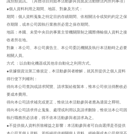
識別類資訊。（具體項目則如本活動參與頁面及活動辦法內所列事項）
●個人資料利用之期間、地區、對象及方式：
期間：個人資料蒐集之特定目的存續期間、依相關法令或契約約定之保
存期限，或本公司因執行業務所必需之保存期間。
地區：本國、未受中央目的事業主管機關限制之國際傳輸個人資料之接
收者所在地。
對象：本公司、本公司廣告主、本公司委託機關及執行本活動時之必要
相關人員。
方式 ：以自動化機器或其他非自動化之利用方式。
●依據個資法第三條規定，本活動參與者瞭解，就其所提供之個人資料
得行使下列權利：
得向本公司查詢或請求閱覽、請求製給複製本，惟本公司依法得酌收必
要成本費用。
得向本公司請求補充或更正，惟依法本活動參與者應為適當之釋明。
得向本公司請求停止蒐集、處理或利用以及請求刪除，惟依法本公司因
執行職務所必須者，得不依本活動參與者請求為之。
●不提供個人資料所致權益之影響：本活動參與者可自由選擇是否提供
本公司其個人資料，若拒絕提供相關個人資料，經檢舉或本公司發現不