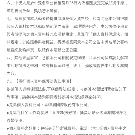
六、中獎人應於中獎名單公佈後當月
25
日內依相關規定完成領獎手續，
逾期視同放棄，獎項恕不遞補。
七、所有參加本活動者於提供或填寫個人資料後，視為同意本公司得將
其個人資料於本活動目的範圍內蒐集、處理暨使用之。本公司僅使用參
與者所提供之個人資料於此次活動用途，且遵守「個人資料保護法」相
關規定，以維護參與者權益。得獎者應同意本公司公告中獎名單於喜特
麗官網及粉絲頁，以確保本活動公正公開。
八、其他未盡事宜，悉依本公司相關規定辦理，且本公司保有認列解釋
本活動辦法之權利，並有權保留取消、終止、修改或暫停本活動及相關
內容。
九、【履行個人資料保護法告知事項】
依據個人資料保護法
(
以下稱個資法
)
規定，向參與本活動消費者告知下
列事項，請參與本活動消費者於參與本活動前務必詳閱。
●蒐集個人資料公司：喜特麗國際股份有限公司。
●蒐集之目的：作為參與『喜迎
25
擁好禮』抽獎活動及後續相關程序之
聯繫使用。
●個人資料之類別：包括
身分證所載資料、電話、地址
等個人資料中之