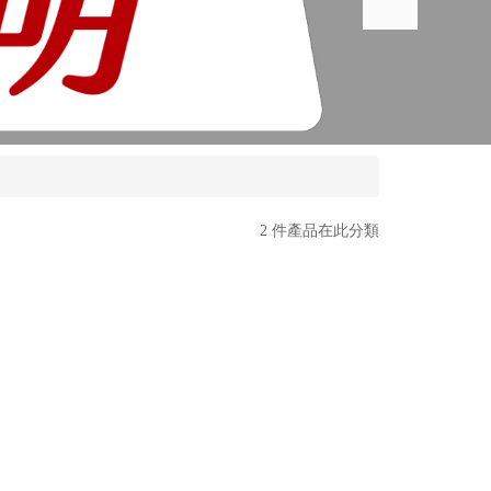
2 件產品在此分類