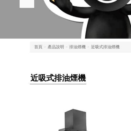
首頁
產品說明
排油煙機
近吸式排油煙機
近吸式排油煙機