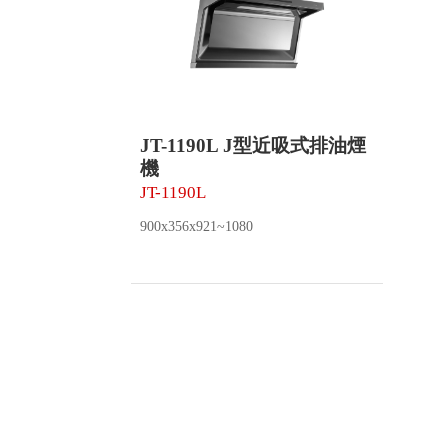
JT-1190L J型近吸式排油煙
機
JT-1190L
900x356x921~1080