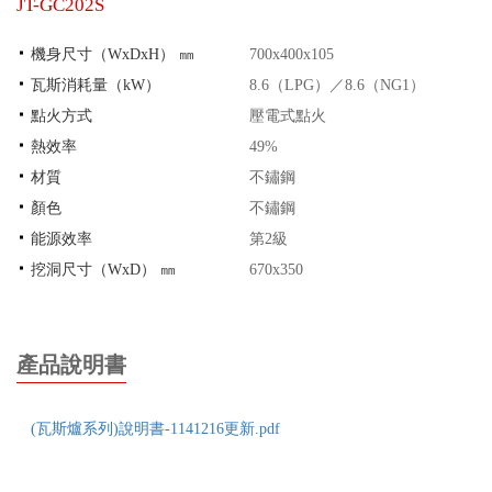
JT-GC202S
機身尺寸（WxDxH） ㎜
700x400x105
瓦斯消耗量（kW）
8.6（LPG）／8.6（NG1）
點火方式
壓電式點火
熱效率
49%
材質
不鏽鋼
顏色
不鏽鋼
能源效率
第2級
挖洞尺寸（WxD） ㎜
670x350
產品說明書
(瓦斯爐系列)說明書-1141216更新.pdf