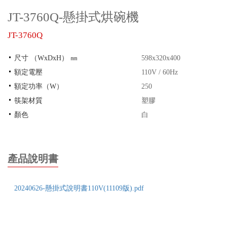
JT-3760Q-懸掛式烘碗機
JT-3760Q
尺寸 （WxDxH） ㎜
598x320x400
額定電壓
110V / 60Hz
額定功率（W）
250
筷架材質
塑膠
顏色
白
產品說明書
20240626-懸掛式說明書110V(11109版).pdf