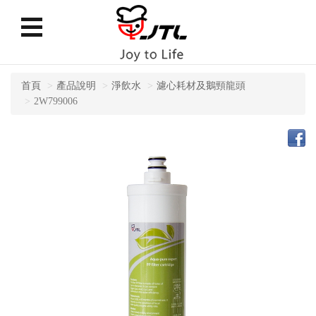
首頁
產品說明
淨飲水
濾心耗材及鵝頸龍頭
2W799006