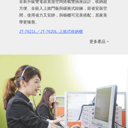
全新升級
雙電器置放空間搭載雙插座設計，收納超
方便、全嵌入上掀門板與緩衝式鉸鍊，節省安裝空
間，使用省力又安靜，與櫥櫃可完美搭配，居家美
學更臻善。
JT-7621L／JT-7620L-上掀式收納櫃
更多產品 +