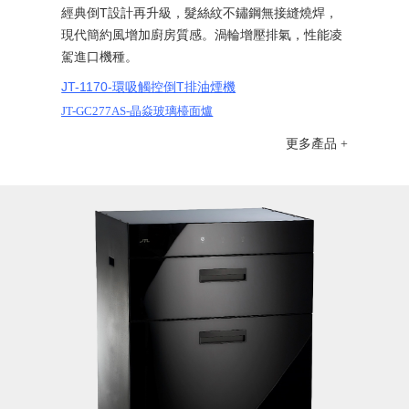
經典倒
T
設計再升級，髮絲紋不鏽鋼無接縫燒焊，
現代簡約風增加廚房質感。渦輪增壓排氣，性能凌
駕進口機種。
JT-1170-環吸觸控倒T排油煙機
JT-GC277AS-晶焱玻璃檯面爐
更多產品 +