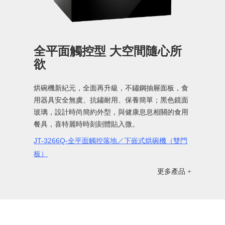
全平面觸控型 大空間隨心所
欲
烘碗機新紀元，全面再升級，
不鏽鋼抽屜面板，食
用器具安全無虞、抗鏽耐用、保養簡單；黑色鏡面
玻璃，設計時尚簡約外型，與健康息息相關的食用
餐具，喜特麗時時刻刻體貼入微。
JT-3266Q-全平面觸控落地／下嵌式烘碗機（雙門
板）
更多產品 +