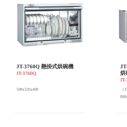
JT-3760Q 懸掛式烘碗機
J
烘
JT-3760Q
JT
598x320x400
（3
898