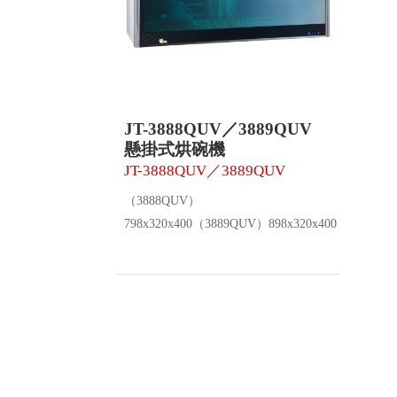
JT-3888QUV／3889QUV
懸掛式烘碗機
JT-3888QUV／3889QUV
（3888QUV）
798x320x400（3889QUV）898x320x400