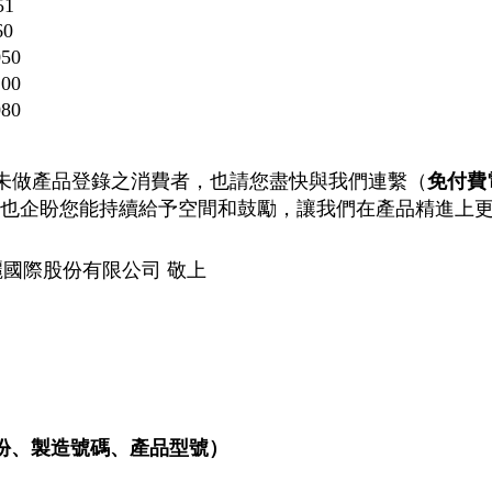
51
60
050
100
080
未做產品登錄之消費者，也請您盡快與我們連繫（
免付費電話
，也企盼您能持續給予空間和鼓勵，讓我們在產品精進上
公司 敬上
年份、製造號碼、產品型號）