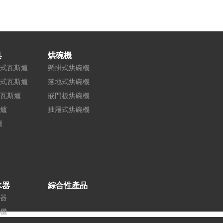
具
烘碗機
式瓦斯爐
懸掛式烘碗機
式瓦斯爐
落地式烘碗機
瓦斯爐
嵌門板烘碗機
爐
抽屜式烘碗機
爐
水器
綜合性產品
器
機