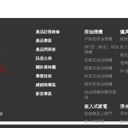
排油煙機
爐
產品註冊維修
中島型排油煙機
檯面
產品專區
倒T型（歐化）排油
嵌入
產品問與答
煙機
檯式
訊息公佈
近吸式排油煙機
電陶
關於喜特麗
隱藏式排油煙機
99
IH 
專業技術
斜背式排油煙機
標準型排油煙機
經銷商專區
排油煙機加壓排風
影音專區
扇
嵌入式家電
淨
收納櫃及上掀門
淨水
策
嵌入式家電
飲水