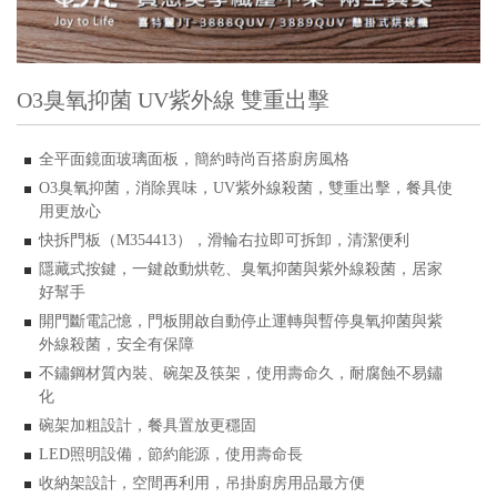
O3臭氧抑菌 UV紫外線 雙重出擊
全平面鏡面玻璃面板，簡約時尚百搭廚房風格
臭氧抑菌，消除異味，
紫外線殺菌，雙重出擊，餐具使
O3
UV
用更放心
快拆門板（
），滑輪右拉即可拆卸，清潔便利
M354413
隱藏式按鍵，一鍵啟動烘乾、臭氧抑菌與紫外線殺菌，居家
好幫手
開門斷電記憶，門板開啟自動停止運轉與暫停臭氧抑菌與紫
外線殺菌，安全有保障
不鏽鋼材質內裝、碗架及筷架，使用壽命久，耐腐蝕不易鏽
化
碗架加粗設計，餐具置放更穩固
照明設備，節約能源，使用壽命長
LED
收納架設計，空間再利用，吊掛廚房用品最方便