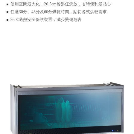
使用空間最大化，
餐盤任您放，省時便利最貼心
26.5cm
任選
分、
分及
分烘乾時間，貼切各式烘乾需求
30
45
60
過熱安全保護裝置，減少燙傷危害
95℃