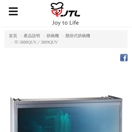
首頁
產品說明
烘碗機
懸掛式烘碗機
JT-3888QUV／3889QUV