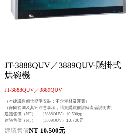
JT-3888QUV／3889QUV-懸掛式
烘碗機
JT-3888QUV／3889QUV
（本建議售價含標準安裝；不含耗材及運費）
（保固範圍及其它注意事項，請於購買前詳閱產品說明書）
建議售價（
）：（
）
元
NT
3888QUV
10,500
建議售價（
）：（
）10,70
元
NT
3889QUV
0
NT 10,500元
建議售價